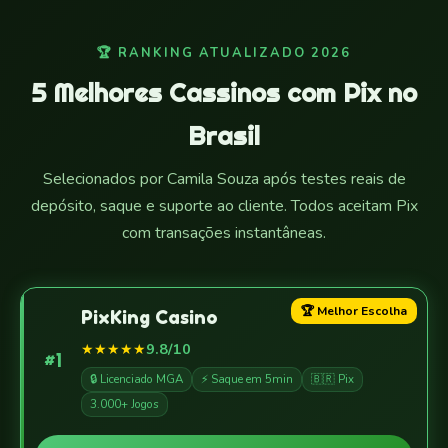
🏆 RANKING ATUALIZADO 2026
5 Melhores Cassinos com Pix no
Brasil
Selecionados por Camila Souza após testes reais de
depósito, saque e suporte ao cliente. Todos aceitam Pix
com transações instantâneas.
PixKing Casino
9.8/10
★★★★★
#1
🔒 Licenciado MGA
⚡ Saque em 5min
🇧🇷 Pix
3.000+ Jogos