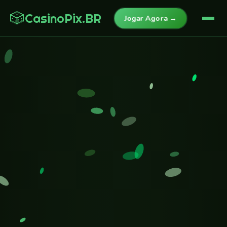
🎲
CasinoPix.BR
Jogar Agora →