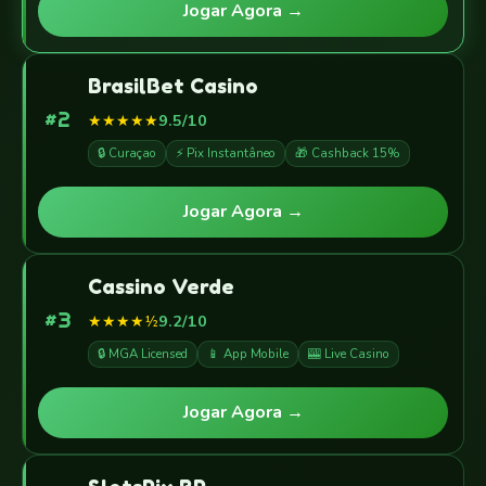
Jogar Agora →
BrasilBet Casino
#2
9.5/10
★★★★★
🔒 Curaçao
⚡ Pix Instantâneo
🎁 Cashback 15%
Jogar Agora →
Cassino Verde
#3
9.2/10
★★★★½
🔒 MGA Licensed
📱 App Mobile
🎰 Live Casino
Jogar Agora →