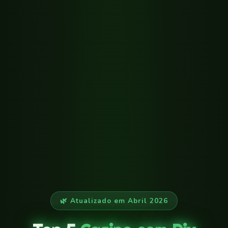
🌿 Atualizado em Abril 2026